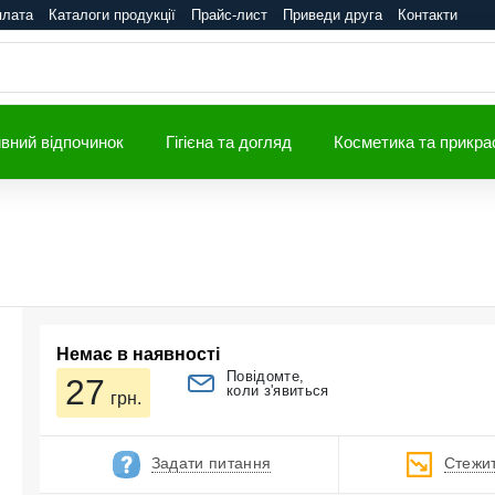
плата
Каталоги продукції
Прайс-лист
Приведи друга
Контакти
вний відпочинок
Гігієна та догляд
Косметика та прикра
Немає в наявності
Повідомте,
27
коли з'явиться
грн.
Задати питання
Стежит