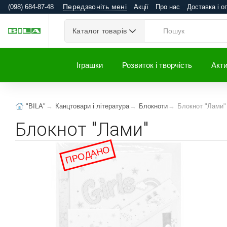
Передзвоніть мені
(098) 684-87-48
Акції
Про нас
Доставка і о
Каталог товарів
Іграшки
Розвиток і творчість
Акти
"BILA"
Канцтовари і література
Блокноти
Блокнот "Лами"
Блокнот "Лами"
ПРОДАНО