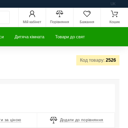
UK
Мій кабінет
Порівняння
Бажання
Кошик
си
Дитяча кімната
Товари до свят
Код товару:
2526
и за ціною
Додати до порівняння