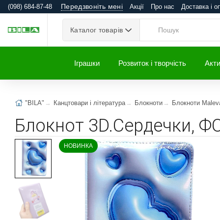
Передзвоніть мені
(098) 684-87-48
Акції
Про нас
Доставка і о
Каталог товарів
Іграшки
Розвиток і творчість
Акти
"BILA"
Канцтовари і література
Блокноти
Блокноти Malev
Блокнот 3D.Сердечки, Ф
НОВИНКА