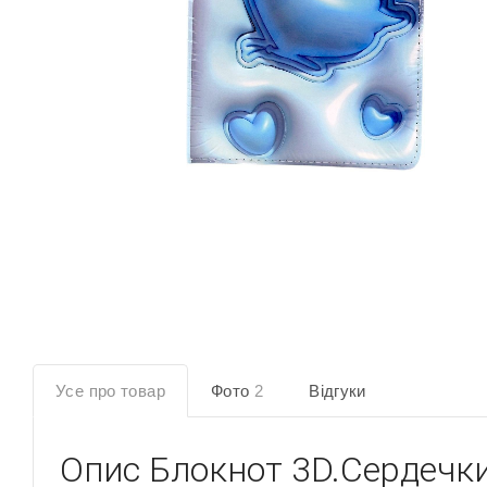
Усе про товар
Фото
2
Відгуки
Опис
Блокнот 3D.Сердечк