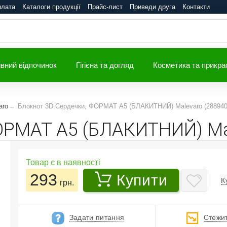
плата
Каталоги продукції
Прайс-лист
Приведи друга
Контакти
вний відпочинок
Гігієна та догляд
Косметика та прикра
aro
Блокнот 3D.Сердечки, ФОРМАТ А5 (БЛАКИТНИЙ) Malevaro (288940
ОРМАТ А5 (БЛАКИТНИЙ) Mal
Товар є в наявності
293
Купити
К
грн.
Задати питання
Стежит