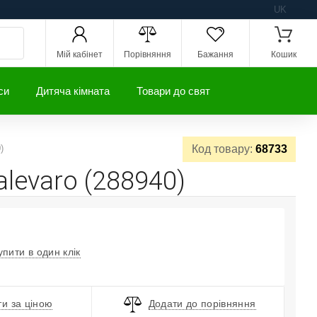
UK
Мій кабінет
Порівняння
Бажання
Кошик
си
Дитяча кімната
Товари до свят
)
Код товару:
68733
evaro (288940)
упити в один клік
и за ціною
Додати до порівняння