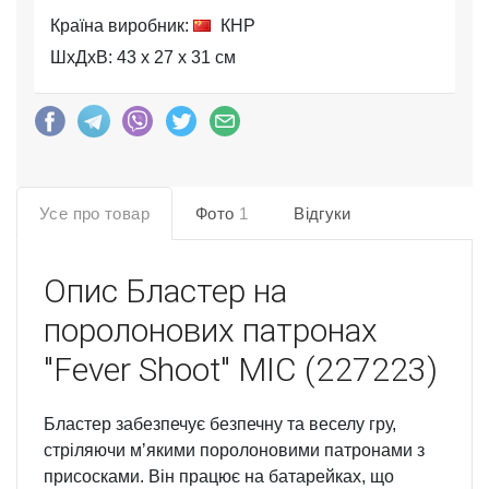
Країна виробник:
КНР
ШхДхВ: 43 x 27 x 31 см
Усе про товар
Фото
1
Відгуки
Опис
Бластер на
поролонових патронах
"Fever Shoot" MIC (227223)
Бластер забезпечує безпечну та веселу гру,
стріляючи мʼякими поролоновими патронами з
присосками. Він працює на батарейках, що