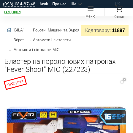
(098) 684-87-48
Акції
Про нас
Ще
UK
Меню
Кошик
"BILA"
Роботи, Машини та Зброя
Код товару:
11897
Зброя
Автомати і пістолети
Автомати і пістолети MiC
Бластер на поролонових патронах
"Fever Shoot" MIC (227223)
ПРОДАНО