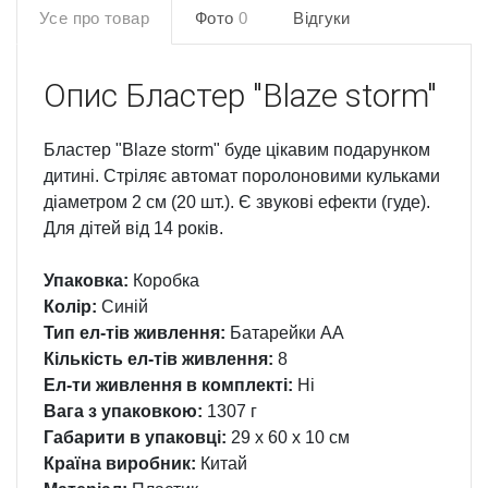
Усе про товар
Фото
0
Відгуки
Опис
Бластер "Blaze storm"
Бластер "Blaze storm" буде цікавим подарунком
дитині. Стріляє автомат поролоновими кульками
діаметром 2 см (20 шт.). Є звукові ефекти (гуде).
Для дітей від 14 років.
Упаковка:
Коробка
Колір:
Синій
Тип ел-тів живлення:
Батарейки АА
Кількість ел-тів живлення:
8
Ел-ти живлення в комплекті:
Ні
Вага з упаковкою:
1307 г
Габарити в упаковці:
29 x 60 x 10 см
Країна виробник:
Китай