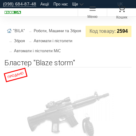
(098) 684-87-48
Акції
Про нас
Ще
UK
Меню
Кошик
"BILA"
Роботи, Машини та Зброя
Код товару:
2594
Зброя
Автомати і пістолети
Автомати і пістолети MiC
Бластер "Blaze storm"
ПРОДАНО