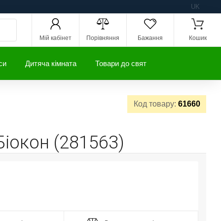
UK
Мій кабінет
Порівняння
Бажання
Кошик
си
Дитяча кімната
Товари до свят
Код товару:
61660
іокон (281563)