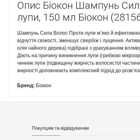
Опис
Біокон Шампунь Сил
лупи, 150 мл Біокон (2815
Шампунь Сила Волос Проти лупи мʼяко й ефективно 
відчуття свіжості, зменшує свербіж і лущення. Акти
олія чайного дерева) підібрані з урахуванням вплив
Діють на причину виникнення лупи (грибкові мікроо
чинник лупи (підвищену жирність волосистої частин
жирності доповнюють комплексний підхід до розвʼя
Бренд:
Біокон
Покупцям та відвідувачам