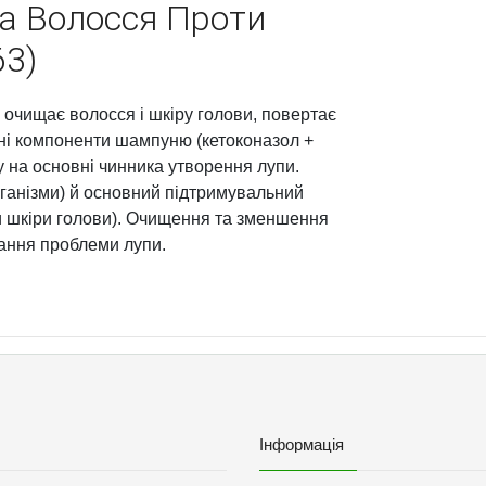
а Волосся Проти
63)
очищає волосся і шкіру голови, повертає
вні компоненти шампуню (кетоконазол +
у на основні чинника утворення лупи.
рганізми) й основний підтримувальний
и шкіри голови). Очищення та зменшення
зання проблеми лупи.
Інформація