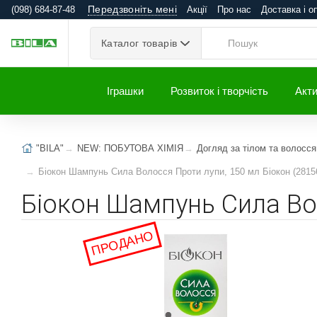
Передзвоніть мені
(098) 684-87-48
Акції
Про нас
Доставка і о
Каталог товарів
Іграшки
Розвиток і творчість
Акти
"BILA"
NEW: ПОБУТОВА ХІМІЯ
Догляд за тілом та волосс
Біокон Шампунь Сила Волосся Проти лупи, 150 мл Біокон (2815
Біокон Шампунь Сила Вол
ПРОДАНО