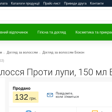
плата
Каталоги продукції
Прайс-лист
Приведи друга
Контакти
вний відпочинок
Гігієна та догляд
Косметика та прикра
ям
Догляд за волоссям
Догляд за волоссям Біокон
63)
осся Проти лупи, 150 мл Б
Продано
Повідомте,
132
коли з'явиться
грн.