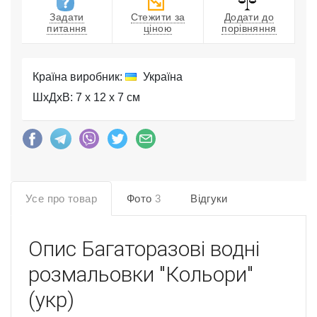
Задати
Стежити за
Додати до
питання
ціною
порівняння
Країна виробник:
Україна
ШхДхВ: 7 x 12 x 7 см
Усе про товар
Фото
3
Відгуки
Опис
Багаторазові водні
розмальовки "Кольори"
(укр)