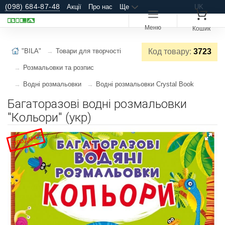
(098) 684-87-48
Акції
Про нас
Ще
UK
Меню
Кошик
"BILA"
Товари для творчості
Код товару:
3723
Розмальовки та розпис
Водні розмальовки
Водні розмальовки Crystal Book
Багаторазові водні розмальовки
"Кольори" (укр)
ПРОДАНО