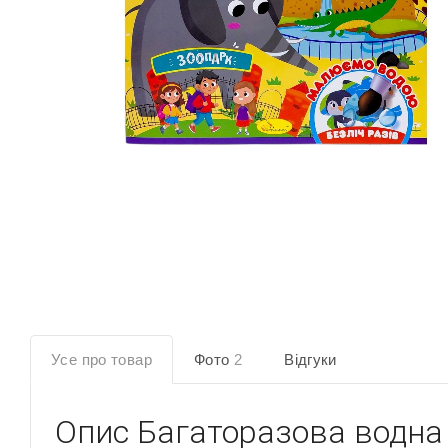
Усе про товар
Фото
2
Відгуки
Опис
Багаторазова водна