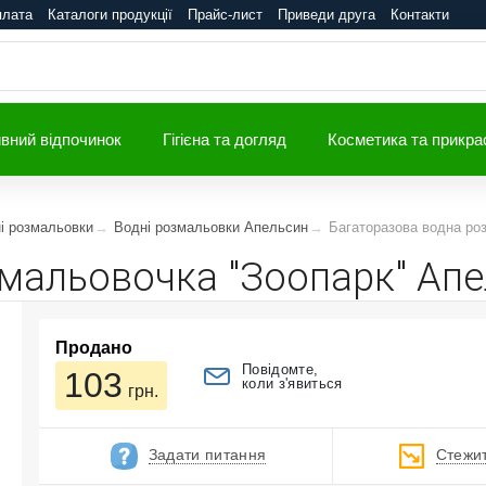
плата
Каталоги продукції
Прайс-лист
Приведи друга
Контакти
вний відпочинок
Гігієна та догляд
Косметика та прикра
і розмальовки
Водні розмальовки Апельсин
Багаторазова водна ро
мальовочка "Зоопарк" Апе
Продано
Повідомте,
103
коли з'явиться
грн.
Задати питання
Стежит