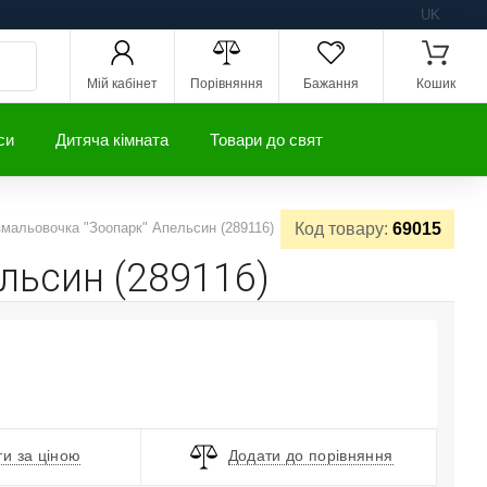
UK
Мій кабінет
Порівняння
Бажання
Кошик
си
Дитяча кімната
Товари до свят
змальовочка "Зоопарк" Апельсин (289116)
Код товару:
69015
льсин (289116)
и за ціною
Додати до порівняння