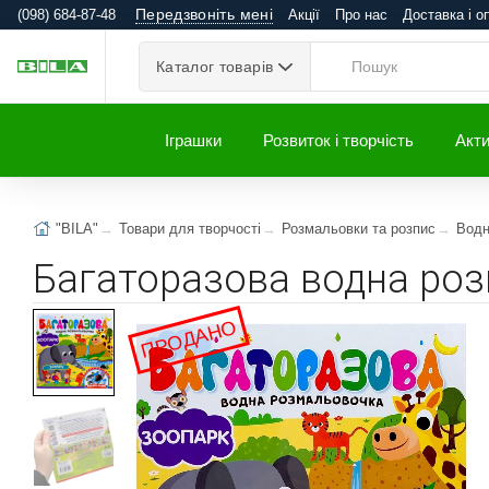
Передзвоніть мені
(098) 684-87-48
Акції
Про нас
Доставка і о
Каталог товарів
Іграшки
Розвиток і творчість
Акти
"BILA"
Товари для творчості
Розмальовки та розпис
Водн
Багаторазова водна роз
ПРОДАНО