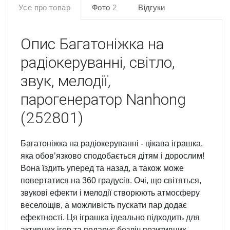
Усе про товар
Фото
2
Відгуки
Опис
Багатоніжка на
радіокеруванні, світло,
звук, мелодії,
парогенератор Nanhong
(252801)
Багатоніжка на радіокеруванні - цікава іграшка,
яка обовʼязково сподобається дітям і дорослим!
Вона їздить уперед та назад, а також може
повертатися на 360 градусів. Очі, що світяться,
звукові ефекти і мелодії створюють атмосферу
веселощів, а можливість пускати пар додає
ефектності. Ця іграшка ідеально підходить для
активних ігор та подарує безліч позитивних