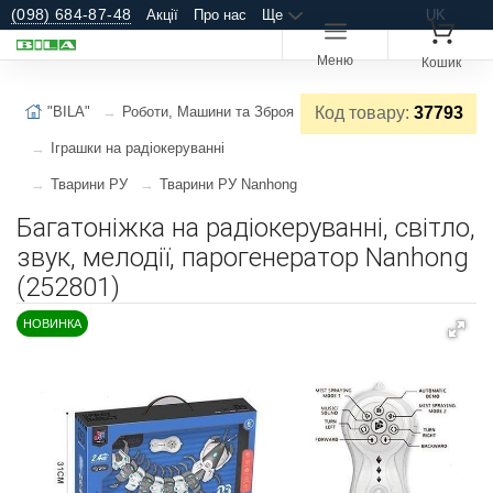
(098) 684-87-48
Акції
Про нас
Ще
UK
Меню
Кошик
"BILA"
Роботи, Машини та Зброя
Код товару:
37793
Іграшки на радіокеруванні
Тварини РУ
Тварини РУ Nanhong
Багатоніжка на радіокеруванні, світло,
звук, мелодії, парогенератор Nanhong
(252801)
НОВИНКА