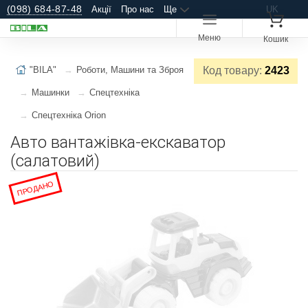
(098) 684-87-48
Акції
Про нас
Ще
UK
Меню
Кошик
"BILA"
Роботи, Машини та Зброя
Код товару:
2423
Машинки
Спецтехніка
Спецтехніка Orion
Авто вантажівка-екскаватор
(салатовий)
ПРОДАНО