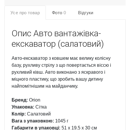
Усе про товар
Фото
0
Відгуки
Опис
Авто вантажівка-
екскаватор (салатовий)
Авто-екскаватор з ковшем має велику колісну
базу, рухливу стрілу з що повертається віссю і
рухливий ківш. Авто виконано з яскравого і
міцного пластику, що зробить вашу дитину
найпомітнішим на майданчику.
Бренд:
Orion
Упаковка:
Сітка
Колір:
Салатовий
Вага з упаковкою:
1045 г
Габарити в упаковці:
51 x 19.5 x 30 см