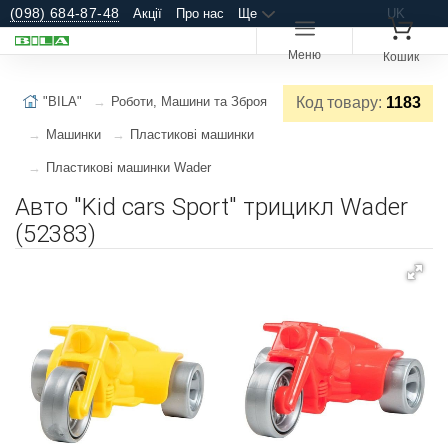
(098) 684-87-48
Акції
Про нас
Ще
UK
Меню
Кошик
"BILA"
Роботи, Машини та Зброя
Код товару:
1183
Машинки
Пластикові машинки
Пластикові машинки Wader
Авто "Kid cars Sport" трицикл Wader
(52383)