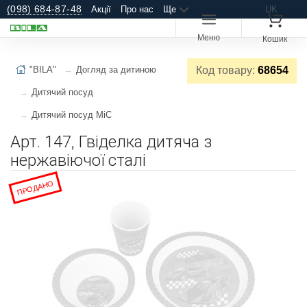
(098) 684-87-48
Акції
Про нас
Ще
UK
Меню
Кошик
"BILA"
Догляд за дитиною
Код товару:
68654
Дитячий посуд
Дитячий посуд MiC
Арт. 147, Гвіделка дитяча з
нержавіючої сталі
ПРОДАНО