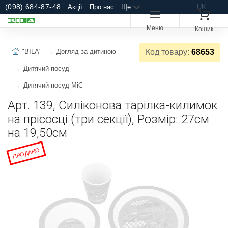
(098) 684-87-48
Акції
Про нас
Ще
UK
Меню
Кошик
"BILA"
Догляд за дитиною
Код товару:
68653
Дитячий посуд
Дитячий посуд MiC
Арт. 139, Силіконова тарілка-килимок
на прісосці (три секції), Розмір: 27см
на 19,50см
ПРОДАНО