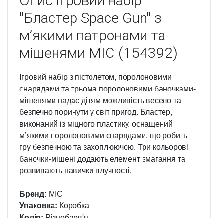
Опис
Ігровий набір
"Бластер Space Gun" з
мʼякими патронами та
мішенями MIC (154392)
Ігровий набір з пістолетом, поролоновими
снарядами та трьома поролоновими баночками-
мішенями надає дітям можливість весело та
безпечно поринути у світ пригод. Бластер,
виконаний із міцного пластику, оснащений
мʼякими поролоновими снарядами, що робить
гру безпечною та захоплюючою. Три кольорові
баночки-мішені додають елемент змагання та
розвивають навички влучності.
Бренд:
MIC
Упаковка:
Коробка
Колір:
Різнобарв'я