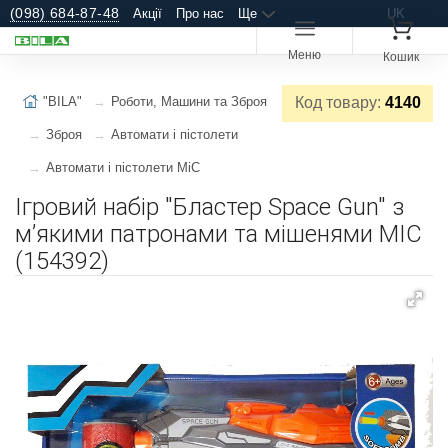
(098) 684-87-48
Акції
Про нас
Ще
UK
Меню
Кошик
"BILA"
Роботи, Машини та Зброя
Код товару:
4140
Зброя
Автомати і пістолети
Автомати і пістолети MiC
Ігровий набір "Бластер Space Gun" з
мʼякими патронами та мішенями MIC
(154392)