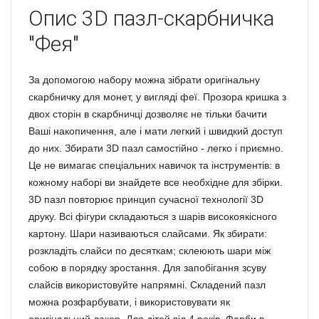
Опис
3D пазл-скарбничка
"Фея"
За допомогою набору можна зібрати оригінальну
скарбничку для монет, у вигляді феї. Прозора кришка з
двох сторін в скарбничці дозволяє не тільки бачити
Ваші накопичення, але і мати легкий і швидкий доступ
до них. Збирати 3D пазл самостійно - легко і приємно.
Це не вимагає спеціальних навичок та інструментів: в
кожному наборі ви знайдете все необхідне для збірки.
3D пазл повторює принцип сучасної технології 3D
друку. Всі фігури складаються з шарів високоякісного
картону. Шари називаються слайсами. Як збирати:
розкладіть слайси по десяткам; склеюють шари між
собою в порядку зростання. Для запобігання зсуву
слайсів використовуйте напрямні. Складений пазл
можна розфарбувати, і використовувати як