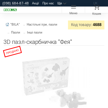
(098) 684-87-48
Акції
Про нас
Ще
UK
Меню
Кошик
"BILA"
Настільні ігри, пазли
Код товару:
4688
Пазли
Інші пазли
3D пазл-скарбничка "Фея"
ПРОДАНО