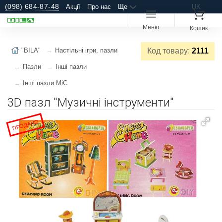
(098) 684-87-48
Акції
Про нас
Ще
UK
Меню
Кошик
"BILA"
Настільні ігри, пазли
Код товару:
2111
Пазли
Інші пазли
Інші пазли MiC
3D пазл "Музичні інструменти"
ПРОДАНО