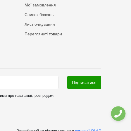
Мої замовлення
Список бажань
Лист очікування
Переглянуті товари
Підписатися
ми про наші акції, розпродажі,
Розроблений та підтримується в
компанії OLAD