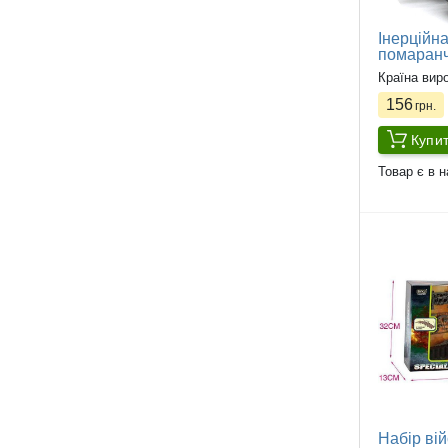
Інерційна
помаран
Країна вир
156
грн.
Купи
Товар є в н
Набір вій