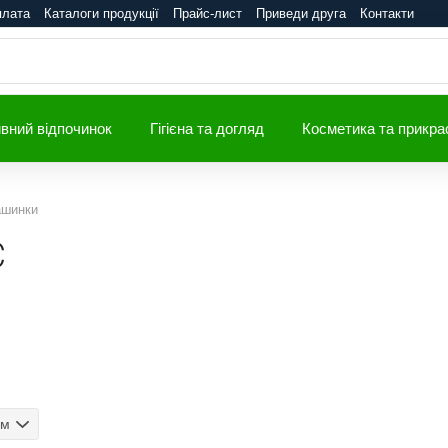
плата
Каталоги продукції
Прайс-лист
Приведи друга
Контакти
вний відпочинок
Гігієна та догляд
Косметика та прикра
ашинки
C
ом