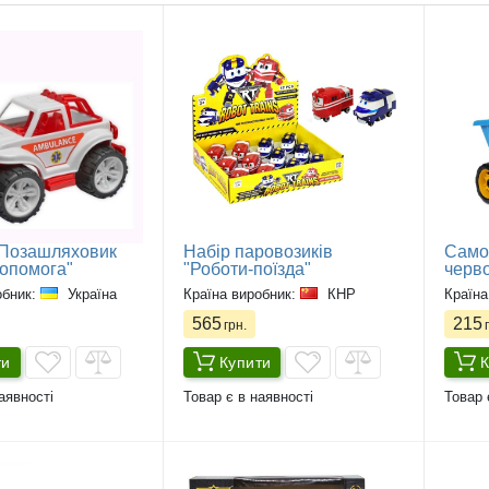
"Позашляховик
Набір паровозиків
Самос
опомога"
"Роботи-поїзда"
черво
обник:
Україна
Країна виробник:
КНР
Країна
565
215
грн.
г
ти
Купити
К
аявності
Товар є в наявності
Товар 