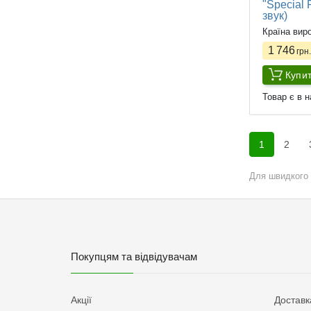
"Special 
звук)
Країна вир
1 746
грн.
Купи
Товар є в н
1
2
Для швидкого 
Покупцям та відвідувачам
Акції
Доставк