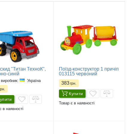
кид "Титан ТехноК",
Поїзд-конструктор 1 причіп
но-синій
013115 червоний
 виробник:
Україна
383
грн.
рн.
Купити
упити
Товар є в наявності
є в наявності