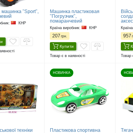
 машинка "Sport",
Машинка пластиковая
Війсь
чевий
"Погрузчик",
солда
помаранчевий
аксе
обник:
КНР
Країна виробник:
КНР
Країна
207
957
грн.
г
ти
Купити
К
аявності
Товар є в наявності
Товар 
НОВИНКА
НОВ
ськової техніки
Пластикова спортивна
Тягач