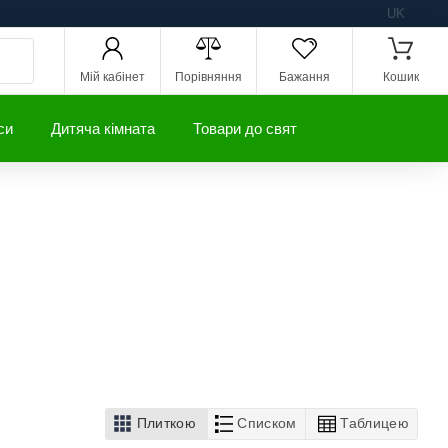
UK
Мій кабінет
Порівняння
Бажання
Кошик
си
Дитяча кімната
Товари до свят
Плиткою
Списком
Таблицею