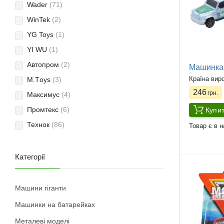
Wader
(71)
WinTek
(2)
YG Toys
(1)
YI WU
(1)
Автопром
(2)
Машинка 
Країна вир
М.Тoys
(3)
246
грн.
Максимус
(4)
Промтекс
(6)
Купи
Технок
(86)
Товар є в н
Категорії
Машини гіганти
Машинки на батарейках
Металеві моделі