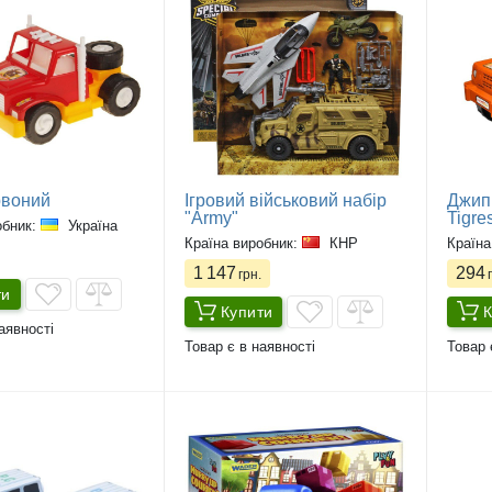
рвоний
Ігровий військовий набір
Джип 
"Army"
Tigre
обник:
Україна
Країна виробник:
КНР
Країна
1 147
294
грн.
г
ти
Купити
К
аявності
Товар є в наявності
Товар 