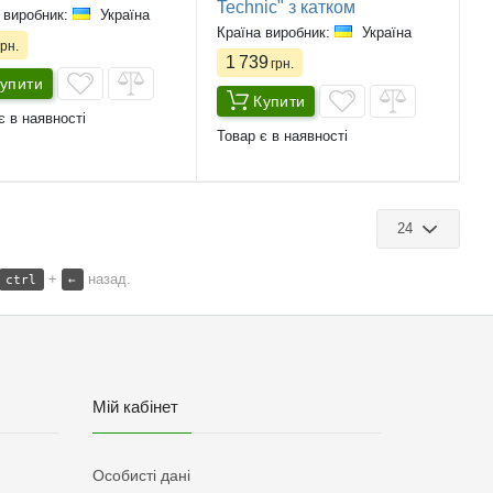
Technic" з катком
 виробник:
Україна
Країна виробник:
Україна
рн.
1 739
грн.
упити
Купити
є в наявності
Товар є в наявності
24
+
назад.
ctrl
←
Мій кабінет
Особисті дані