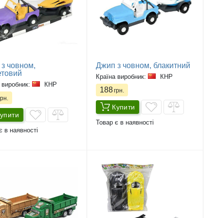
з човном,
Джип з човном, блакитний
етовий
Країна виробник:
КНР
 виробник:
КНР
188
грн.
рн.
Купити
упити
Товар є в наявності
є в наявності