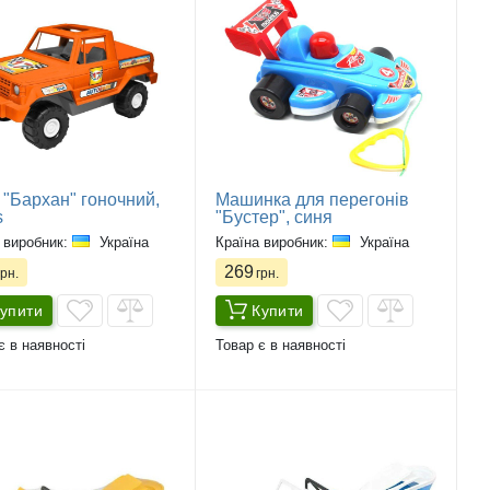
"Бархан" гоночний,
Машинка для перегонів
s
"Бустер", синя
 виробник:
Україна
Країна виробник:
Україна
269
рн.
грн.
упити
Купити
є в наявності
Товар є в наявності