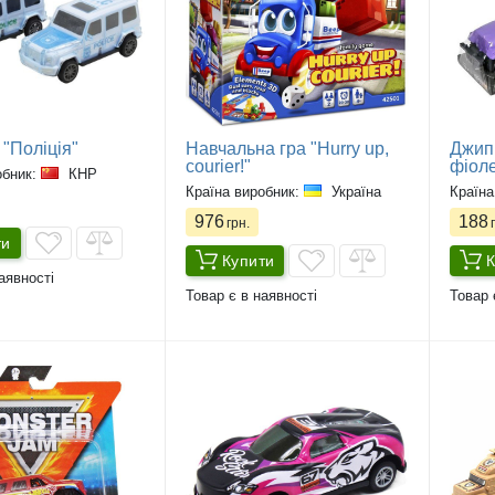
"Поліція"
Навчальна гра "Hurry up,
Джип 
courier!"
фіол
обник:
КНР
Країна виробник:
Україна
Країна
976
188
грн.
г
ти
Купити
К
аявності
Товар є в наявності
Товар 