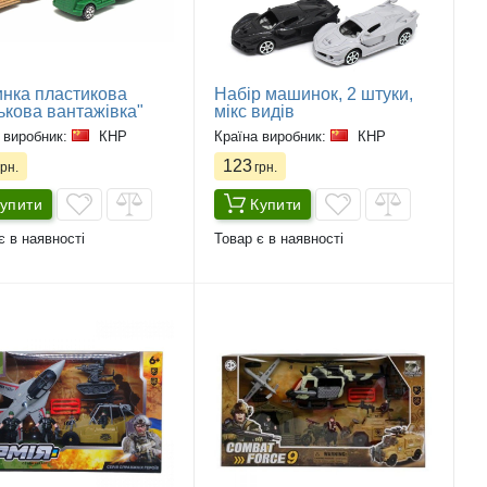
нка пластикова
Набір машинок, 2 штуки,
ькова вантажівка"
мікс видів
 виробник:
КНР
Країна виробник:
КНР
123
рн.
грн.
упити
Купити
є в наявності
Товар є в наявності