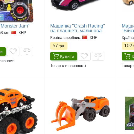
Monster Jam"
Машинка "Crash Racing"
Маши
на планшеті, малинова
"Війс
обник:
КНР
Країна виробник:
КНР
Країна
57
102
грн.
г
ти
Купити
К
аявності
Товар є в наявності
Товар 