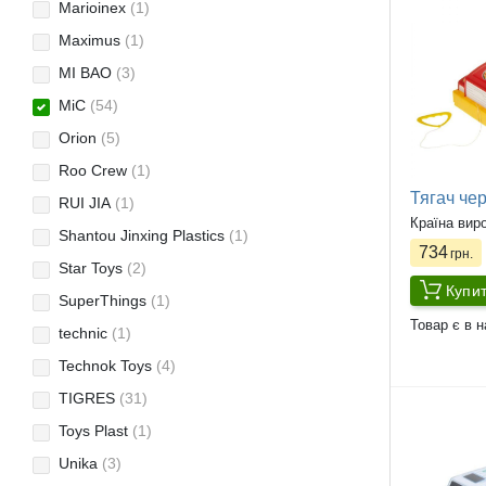
Marioinex
(1)
Maximus
(1)
MI BAO
(3)
MiC
(54)
Orion
(5)
Roo Crew
(1)
Тягач че
RUI JIA
(1)
Країна вир
Shantou Jinxing Plastics
(1)
734
грн.
Star Toys
(2)
Купи
SuperThings
(1)
Товар є в н
technic
(1)
Technok Toys
(4)
TIGRES
(31)
Toys Plast
(1)
Unika
(3)