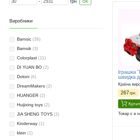
-
грн
OK
Виробники
Bamsic
(35)
Bamsik
(3)
Colorplast
(11)
DI YUAN BO
(2)
Іграшка 
Doloni
(6)
швидка д
Країна вир
DreamMakers
(2)
267
грн.
HUANGER
(2)
Купи
Huijixing toys
(2)
Товар є в н
JIA SHENG TOYS
(2)
Kinderway
(1)
klein
(1)