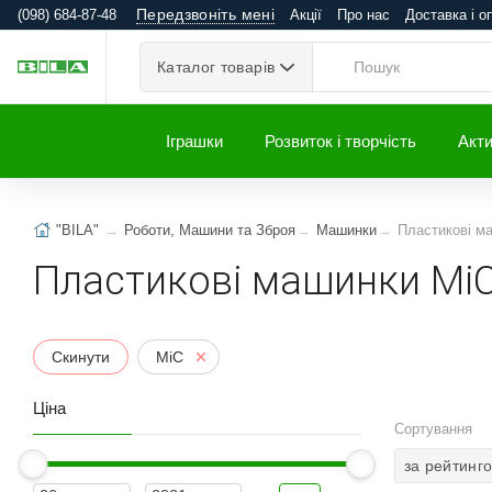
Передзвоніть мені
(098) 684-87-48
Акції
Про нас
Доставка і о
Каталог товарів
Іграшки
Розвиток і творчість
Акти
"BILA"
Роботи, Машини та Зброя
Машинки
Пластикові м
Пластикові машинки Mi
Скинути
MiC
Ціна
Сортування
за рейтинг