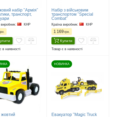
ковий набір "Армія"
Набір з військовим
тики, транспорт,
транспортом "Special
суари
Combat"
 виробник:
КНР
Країна виробник:
КНР
1 169
рн.
грн.
упити
Купити
є в наявності
Товар є в наявності
ИНКА
НОВИНКА
 жовтий
Евакуатор "Magic Truck