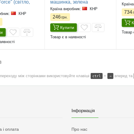
Force" (світло,
машинка, зелена
Країна
Країна виробник:
КНР
734
г
обник:
КНР
246
грн.
К
Купити
ти
Товар 
Товар є в наявності
аявності
3
переходу між сторінками використовуйте клавіші
+
вперед та
ctrl
→
Інформація
а і оплата
Про нас