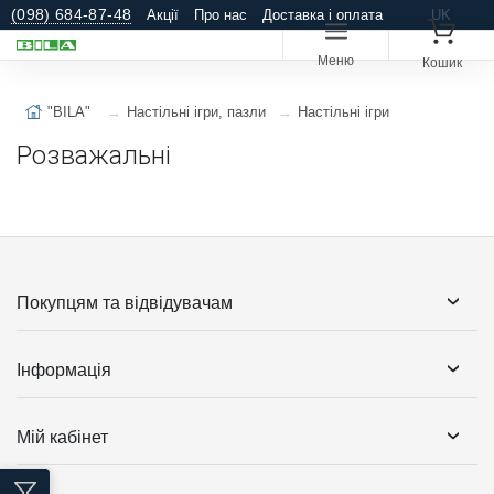
(098) 684-87-48
Акції
Про нас
Доставка і оплата
UK
Ще
Меню
Кошик
"BILA"
Настільні ігри, пазли
Настільні ігри
Розважальні
Покупцям та відвідувачам
Інформація
Мій кабінет