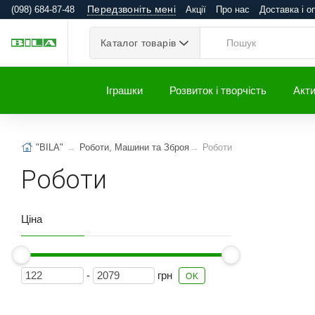
Передзвоніть мені
(098) 684-87-48
Акції
Про нас
Доставка і о
Каталог товарів
Іграшки
Розвиток і творчість
Акти
"BILA"
Роботи, Машини та Зброя
Роботи
Роботи
Ціна
-
грн
OK