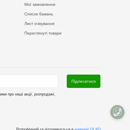
Мої замовлення
Список бажань
Лист очікування
Переглянуті товари
Підписатися
ми про наші акції, розпродажі,
Розроблений та підтримується в
компанії OLAD