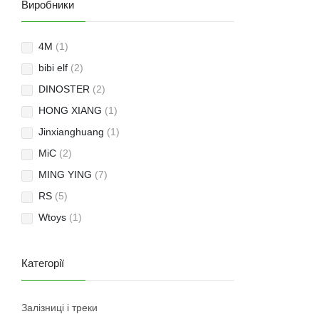
Виробники
4M
(1)
bibi elf
(2)
DINOSTER
(2)
HONG XIANG
(1)
Jinxianghuang
(1)
MiC
(2)
MING YING
(7)
RS
(5)
Wtoys
(1)
Категорії
Залізниці і треки