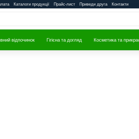
плата
Каталоги продукції
Прайс-лист
Приведи друга
Контакти
вний відпочинок
Гігієна та догляд
Косметика та прикра