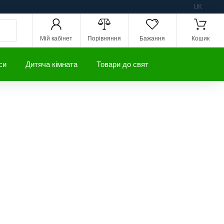
UK
Мій кабінет
Порівняння
Бажання
Кошик
си
Дитяча кімната
Товари до свят