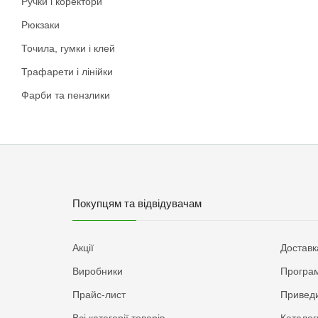
Ручки і коректори
Рюкзаки
Точила, гумки і клей
Трафарети і лінійки
Фарби та пензлики
Покупцям та відвідувачам
Акції
Доставк
Виробники
Програм
Прайс-лист
Приведи
Всі категорії товарів
Каталог