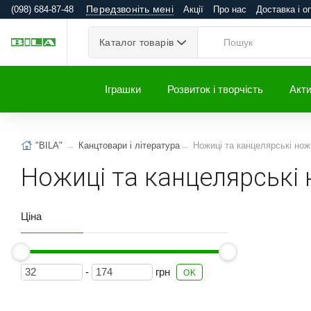
Передзвоніть мені
(098) 684-87-48
Акції
Про нас
Доставка і о
Каталог товарів
Іграшки
Розвиток і творчість
Акти
"BILA"
Канцтовари і література
Ножиці та канцелярські нож
Ножиці та канцелярські 
Ціна
-
грн
OK