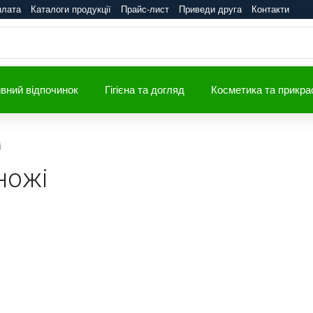
плата
Каталоги продукції
Прайс-лист
Приведи друга
Контакти
вний відпочинок
Гігієна та догляд
Косметика та прикра
і
ножі