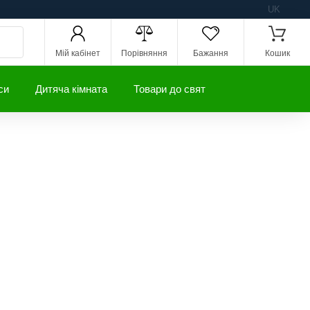
UK
Мій кабінет
Порівняння
Бажання
Кошик
си
Дитяча кімната
Товари до свят