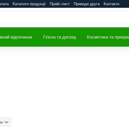
плата
Каталоги продукції
Прайс-лист
Приведи друга
Контакти
вний відпочинок
Гігієна та догляд
Косметика та прикра
ом