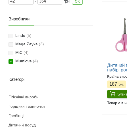
-
грн
OK
Виробники
Lindo
(5)
Mega Zayka
(3)
MiC
(4)
Mumlove
(4)
Дитячий 
набір, р
Країна вир
Категорії
187
грн.
Купи
Гігієнічні вироби
Товар є в н
Горщики і ванночки
Гребінці
Дитячий посуд