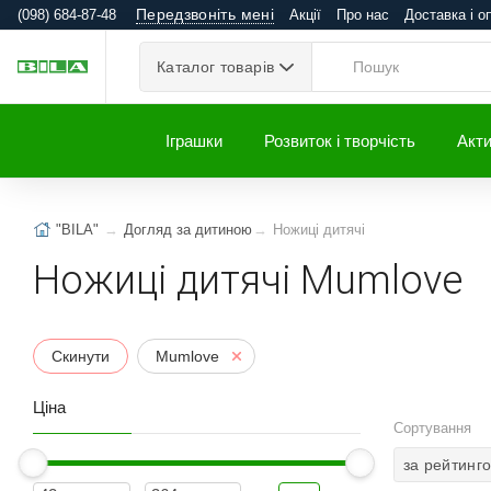
Передзвоніть мені
(098) 684-87-48
Акції
Про нас
Доставка і о
Каталог товарів
Іграшки
Розвиток і творчість
Акти
"BILA"
Догляд за дитиною
Ножиці дитячі
Ножиці дитячі Mumlove
Скинути
Mumlove
Ціна
Сортування
за рейтинг