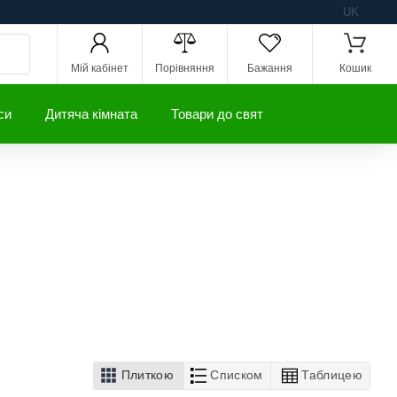
UK
Мій кабінет
Порівняння
Бажання
Кошик
си
Дитяча кімната
Товари до свят
Плиткою
Списком
Таблицею