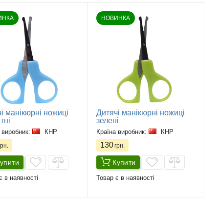
ИНКА
НОВИНКА
і манікюрні ножиці
Дитячі манікюрні ножиці
тні
зелені
 виробник:
КНР
Країна виробник:
КНР
130
рн.
грн.
упити
Купити
є в наявності
Товар є в наявності