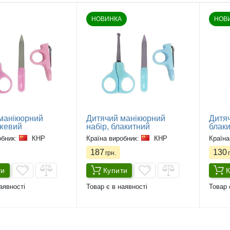
НОВИНКА
НОВ
манікюрний
Дитячий манікюрний
Дитяч
ожевий
набір, блакитний
блаки
обник:
КНР
Країна виробник:
КНР
Країна
187
130
грн.
г
ти
Купити
К
аявності
Товар є в наявності
Товар 