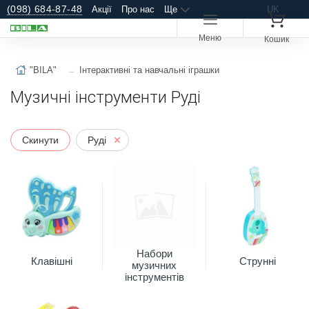
(098) 684-87-48
Акції
Про нас
Ще
UK
Меню
Кошик
"BILA"
Інтерактивні та навчальні іграшки
Музичні інструменти Руді
Скинути
Руді
Набори
Клавішні
Струнні
музичних
інструментів