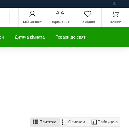
UK
Мій кабінет
Порівняння
Бажання
Кошик
си
Дитяча кімната
Товари до свят
Плиткою
Списком
Таблицею