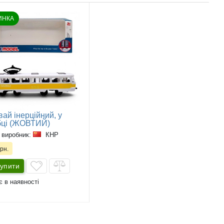
ИНКА
ай інерційний, у
бці (ЖОВТИЙ)
 виробник:
КНР
рн.
упити
є в наявності