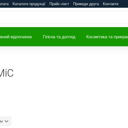
плата
Каталоги продукції
Прайс-лист
Приведи друга
Контакти
вний відпочинок
Гігієна та догляд
Косметика та прикра
MiC
ом