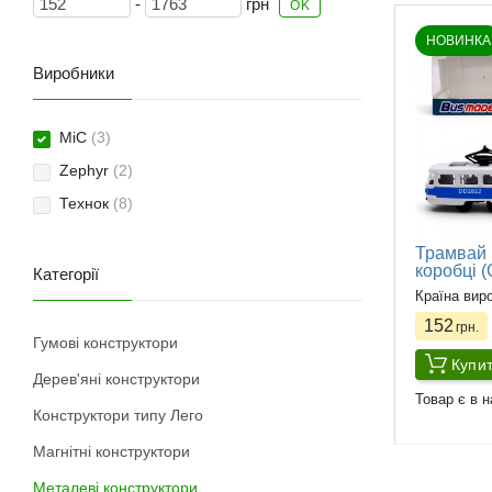
-
грн
OK
НОВИНКА
Виробники
MiC
(3)
Zephyr
(2)
Технок
(8)
Трамвай 
коробці 
Категорії
Країна вир
152
грн.
Гумові конструктори
Купи
Дерев'яні конструктори
Товар є в н
Конструктори типу Лего
Магнітні конструктори
Металеві конструктори