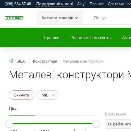
Передзвоніть мені
(098) 684-87-48
Акції
Про нас
Доставка і о
Каталог товарів
Іграшки
Розвиток і творчість
Акти
"BILA"
Конструктори
Металеві конструктори
Металеві конструктори 
Скинути
MiC
Ціна
Сортування
за рейтинг