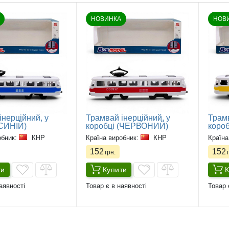
НОВИНКА
НОВ
інерційний, у
Трамвай інерційний, у
Трамв
(СИНІЙ)
коробці (ЧЕРВОНИЙ)
коро
обник:
КНР
Країна виробник:
КНР
Країна
152
152
грн.
г
ти
Купити
К
аявності
Товар є в наявності
Товар 