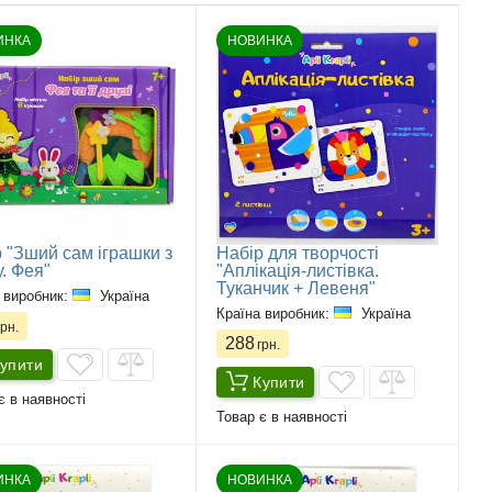
ИНКА
НОВИНКА
 "Зший сам іграшки з
Набір для творчості
. Фея"
"Аплікація-листівка.
Туканчик + Левеня"
 виробник:
Україна
Країна виробник:
Україна
рн.
288
грн.
упити
Купити
є в наявності
Товар є в наявності
ИНКА
НОВИНКА