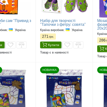
оби сам "Привид з
Набір для творчості
Мозаї
"
"Тапочки з фетру: совята"
фоамі
20х2
обник:
Україна
Країна виробник:
Україна
Країна
271
грн.
286
г
ти
Купити
К
аявності
Товар є в наявності
Товар 
НОВИНКА
НОВ