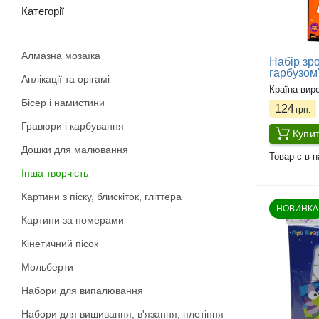
Категорії
Алмазна мозаїка
Набір зр
гарбузом
Аплікації та орігамі
Країна вир
Бісер і намистини
124
грн.
Гравюри і карбування
Купи
Дошки для малювання
Товар є в н
Інша творчість
Картини з піску, блискіток, гліттера
НОВИНКА
Картини за номерами
Кінетичний пісок
Мольберти
Набори для випалювання
Набори для вишивання, в'язання, плетіння