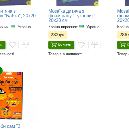
итяча з
Мозаїка дитяча з
Мозаї
у "Бабка", 20х20
фоамірану "Туканчик",
фоам
20х20 см
20х2
обник:
Україна
Країна виробник:
Україна
Країна
283
286
грн.
г
ти
Купити
К
аявності
Товар є в наявності
Товар 
би сам "3