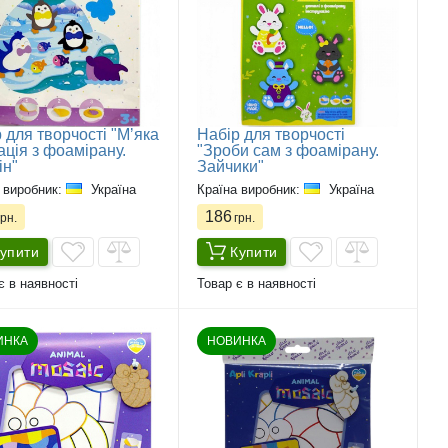
 для творчості "Мʼяка
Набір для творчості
ація з фоамірану.
"Зроби сам з фоамірану.
ін"
Зайчики"
 виробник:
Україна
Країна виробник:
Україна
186
рн.
грн.
упити
Купити
є в наявності
Товар є в наявності
ИНКА
НОВИНКА