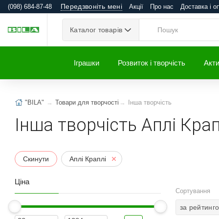
Передзвоніть мені
(098) 684-87-48
Акції
Про нас
Доставка і о
Каталог товарів
Іграшки
Розвиток і творчість
Акти
"BILA"
Товари для творчості
Інша творчість
Інша творчість Аплі Крап
Скинути
Аплі Краплі
Ціна
Сортування
за рейтинг