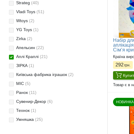
Strateg
(40)
Vladi Toys
(51)
Wtoys
(2)
YG Toys
(1)
Zirka
(2)
Набір для
аплікація
Апельсин
(22)
Сімʼя кри
Аплі Краплі
(21)
Країна вир
292
ЗІРКА
(1)
грн.
Київська фабрика іграшок
(2)
Купи
МІС
(5)
Товар є в н
Ранок
(11)
Сувенир-Декор
(6)
НОВИНКА
Технок
(1)
Умняшка
(25)