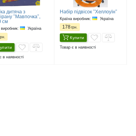
ка дитяча з
Набір підвісок "Хеллоуїн"
ірану "Мавпочка",
Країна виробник:
Україна
0 см
178
грн.
 виробник:
Україна
рн.
Купити
упити
Товар є в наявності
є в наявності