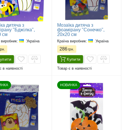
ка дитяча з
Мозаїка дитяча з
рану "Бджілка",
фоамірану "Сонечко",
0 см
20х20 см
 виробник:
Україна
Країна виробник:
Україна
286
рн.
грн.
упити
Купити
є в наявності
Товар є в наявності
ИНКА
НОВИНКА