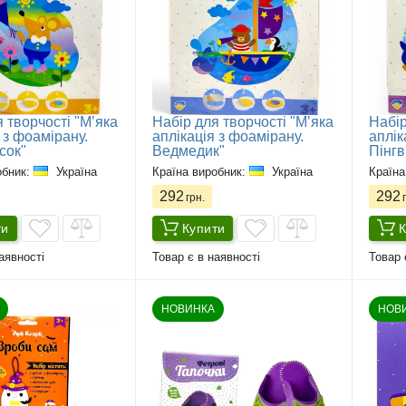
 творчості "Мʼяка
Набір для творчості "Мʼяка
Набір
 з фоамірану.
аплікація з фоамірану.
аплік
сок"
Ведмедик"
Пінгв
обник:
Україна
Країна виробник:
Україна
Країна
292
292
грн.
г
ти
Купити
К
аявності
Товар є в наявності
Товар 
НОВИНКА
НОВ