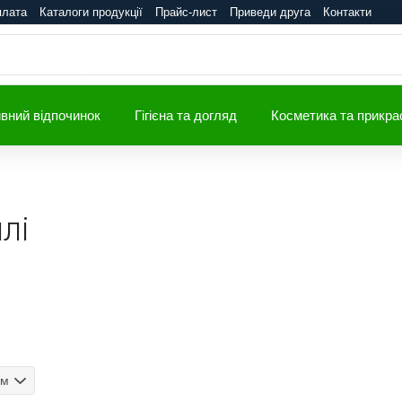
плата
Каталоги продукції
Прайс-лист
Приведи друга
Контакти
вний відпочинок
Гігієна та догляд
Косметика та прикра
лі
ом