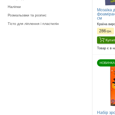
Наліпки
Мозаїка д
фоаміран
Розмальовки та розпис
см
Тісто для ліплення і пластилін
Країна вир
286
грн.
Купи
Товар є в н
НОВИНКА
Набір зро