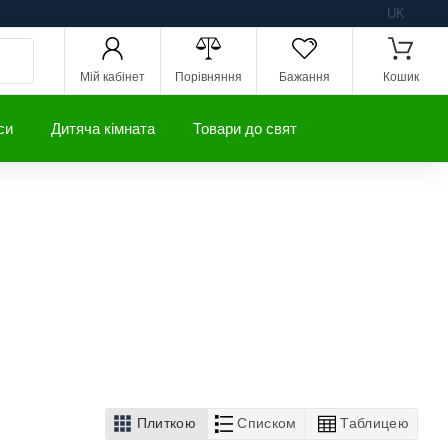
UK
Мій кабінет
Порівняння
Бажання
Кошик
си
Дитяча кімната
Товари до свят
Плиткою
Списком
Таблицею