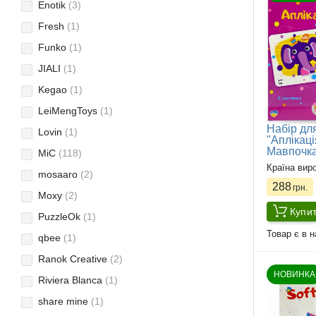
Enotik
(3)
Fresh
(1)
Funko
(1)
JIALI
(1)
Kegao
(1)
LeiMengToys
(1)
Набір для
Lovin
(1)
"Аплікаці
Мавпочка
MiC
(118)
Країна вир
mosaaro
(2)
288
грн.
Moxy
(2)
Купи
PuzzleOk
(1)
Товар є в н
qbee
(1)
Ranok Creative
(2)
НОВИНКА
Riviera Blanca
(1)
share mine
(1)