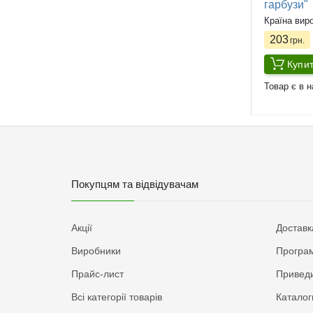
гарбузи"
Країна вир
203
грн.
Купи
Товар є в н
Покупцям та відвідувачам
Акції
Доставк
Виробники
Програм
Прайс-лист
Приведи
Всі категорії товарів
Каталог