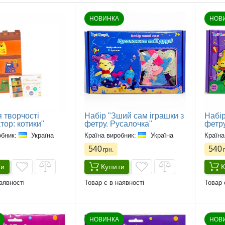
НОВИНКА
НОВ
 творчості
Набір "Зший сам іграшки з
Набір
тор: котики"
фетру. Русалочка"
фетру
обник:
Україна
Країна виробник:
Україна
Країна
540
540
грн.
г
ти
Купити
К
аявності
Товар є в наявності
Товар 
НОВИНКА
НОВ