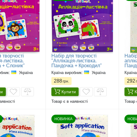
 творчості
Набір для творчості
Набір
я-листівка.
"Аплікація-листівка.
аплік
 + Слоник"
Пандочка + Крокодил"
Панд
обник:
Україна
Країна виробник:
Україна
Країна
288
292
грн.
г
ти
Купити
К
аявності
Товар є в наявності
Товар 
НОВИНКА
НОВ