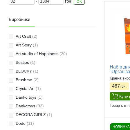
-
грн
OK
Виробники
Art Craft
(2)
Art Story
(1)
Art studio of Happiness
(20)
Besties
(1)
Набір для
BLOCKY
(1)
"Організа
Країна вир
Brushme
(2)
467
грн.
Crystal Art
(1)
Купи
Danko toys
(1)
Товар є в н
Dankotoys
(33)
DECORA GIRLZ
(1)
Dodo
(11)
НОВИНКА