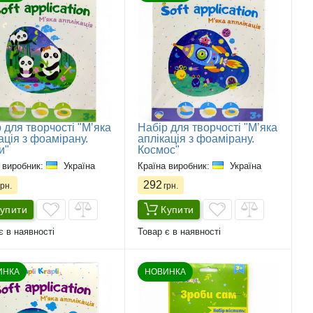
 для творчості "Мʼяка
Набір для творчості "Мʼяка
ація з фоамірану.
аплікація з фоамірану.
и"
Космос"
 виробник:
Україна
Країна виробник:
Україна
292
рн.
грн.
упити
Купити
є в наявності
Товар є в наявності
ИНКА
НОВИНКА