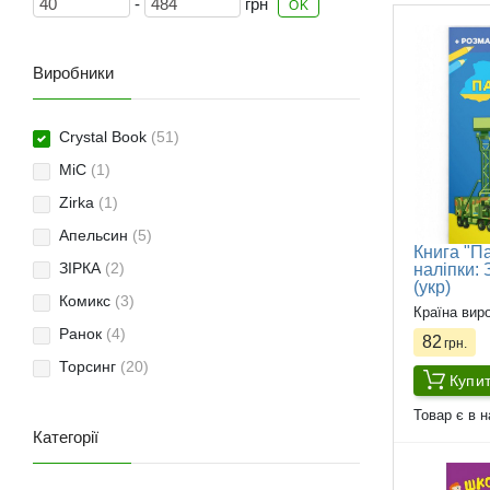
-
грн
OK
Виробники
Crystal Book
(51)
MiC
(1)
Zirka
(1)
Апельсин
(5)
Книга "Па
ЗІРКА
(2)
наліпки:
(укр)
Комикс
(3)
Країна вир
Ранок
(4)
82
грн.
Торсинг
(20)
Купи
Товар є в н
Категорії