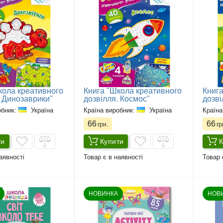
кола креативного
Книга "Школа креативного
Книга
. Динозаврики"
дозвілля. Космос"
дозві
обник:
Україна
Країна виробник:
Україна
Країна
66
66
грн.
гр
ти
Купити
К
аявності
Товар є в наявності
Товар 
НОВИНКА
НОВ