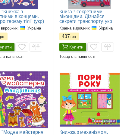
 "Книжка з
Книга з секретними
тними віконцями.
віконцями. Дізнайся
ро твоєму тілі" (укр)
секрети транспорту, укр
 виробник:
Україна
Країна виробник:
Україна
437
рн.
грн.
упити
Купити
є в наявності
Товар є в наявності
 "Модна майстерня.
Книжка з механізмом.