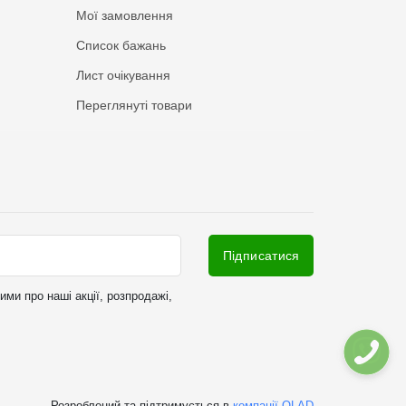
Мої замовлення
Список бажань
Лист очікування
Переглянуті товари
Підписатися
ми про наші акції, розпродажі,
Розроблений та підтримується в
компанії OLAD