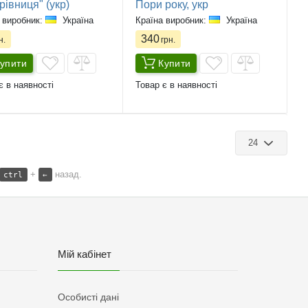
івниця" (укр)
Пори року, укр
 виробник:
Україна
Країна виробник:
Україна
340
н.
грн.
упити
Купити
є в наявності
Товар є в наявності
24
+
назад.
ctrl
←
Мій кабінет
Особисті дані