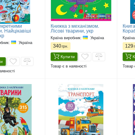
секретними
Книжка з механізмом.
Книга
и. Найцікавіші
Лісові тварини, укр
Кораб
кр
Країна виробник:
Україна
Країна
обник:
Україна
340
129
грн.
г
Купити
К
ти
Товар є в наявності
Товар 
аявності