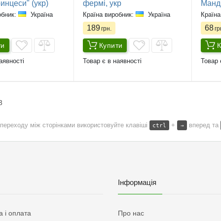
инцеси" (укр)
фермі, укр
Мандр
обник:
Україна
Країна виробник:
Україна
Країна
189
68
грн.
гр
ти
Купити
К
аявності
Товар є в наявності
Товар 
3
переходу між сторінками використовуйте клавіші
+
вперед та
ctrl
→
Інформація
а і оплата
Про нас