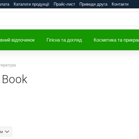
плата
Каталоги продукції
Прайс-лист
Приведи друга
Контакти
вний відпочинок
Гігієна та догляд
Косметика та прикра
ітература
l Book
ом