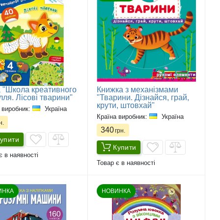
 "Школа креативного
Книжка з механізмами
лля. Лісові тварини"
"Тварини. Дізнайся, грай,
крути, штовхай"
 виробник:
Україна
Країна виробник:
Україна
н.
340
грн.
упити
Купити
є в наявності
Товар є в наявності
ИНКА
НОВИНКА