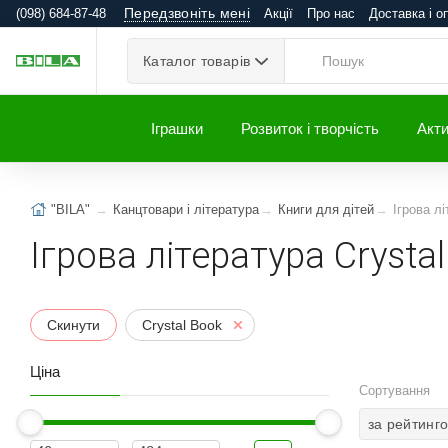
Передзвоніть мені
(098) 684-87-48
Акції
Про нас
Доставка і о
Каталог товарів
Іграшки
Розвиток і творчість
Акти
"BILA"
Канцтовари і література
Книги для дітей
Ігрова л
Ігрова література Crysta
Скинути
Crystal Book
Ціна
Сортування
за рейтинг