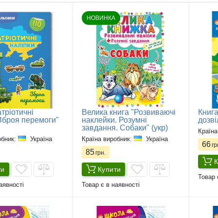
НОВИНКА
тріотичні
Велика книга "Розвиваючі
Книга
 Зброя перемоги"
наклейки. Розумні
дозві
завдання. Собаки" (укр)
Країна
обник:
Україна
Країна виробник:
Україна
66
гр
85
грн.
К
ти
Купити
Товар 
аявності
Товар є в наявності