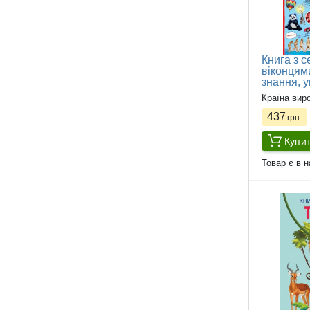
Книга з 
віконцям
знання, у
Країна вир
437
грн.
Купи
Товар є в н