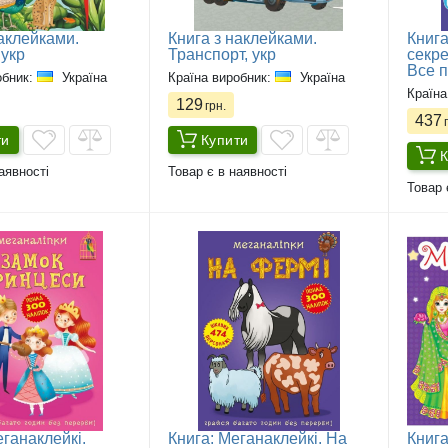
наклейками.
Книга з наклейками.
Книга
 укр
Транспорт, укр
секре
Все п
обник:
Україна
Країна виробник:
Україна
Країна
129
грн.
437
г
ти
Купити
К
аявності
Товар є в наявності
Товар 
ганаклейкі.
Книга: Меганаклейкі. На
Книга