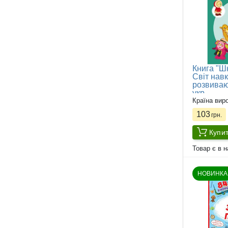
Книга "Ш
Світ навк
розвиваю
укр
Країна вир
103
грн.
Купи
Товар є в н
НОВИНКА