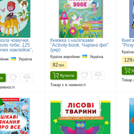
кола чомучки.
Книжка з наліпками
Книга
оло тебе. 125
"Activity-book. Чарівні феї"
"Розу
чих наклейок",
(укр)
Країна
Країна виробник:
Україна
обник:
Україна
129
г
82
грн.
К
Купити
ти
Товар 
Товар є в наявності
аявності