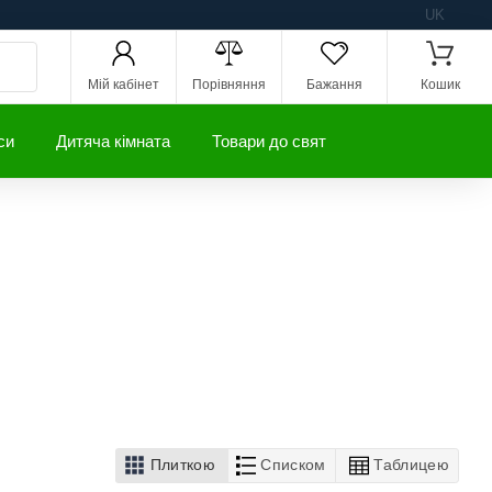
UK
Мій кабінет
Порівняння
Бажання
Кошик
си
Дитяча кімната
Товари до свят
Плиткою
Списком
Таблицею