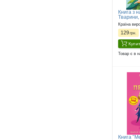
Книга з 
Тварини,
Країна вир
129
грн.
Купи
Товар є в н
Книга "Ме