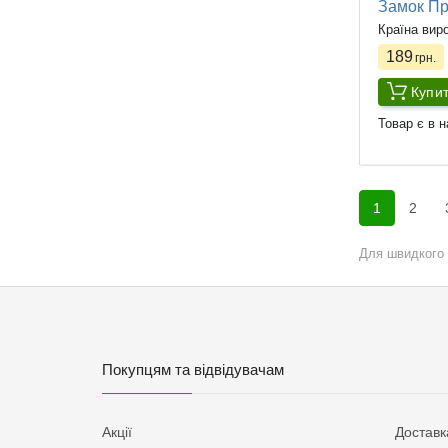
Замок Пр
Країна вир
189
грн.
Купи
Товар є в н
1
2
Для швидкого 
Покупцям та відвідувачам
Акції
Доставк