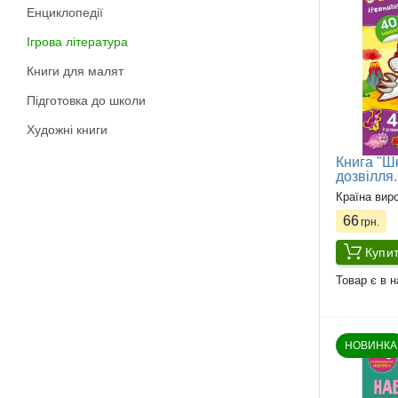
Енциклопедії
Ігрова література
Книги для малят
Підготовка до школи
Художні книги
Книга "Ш
дозвілля
Країна вир
66
грн.
Купи
Товар є в н
НОВИНКА