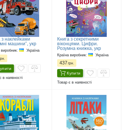
 з наклейками
Книга з секретними
мні машини", укр
віконцями. Цифри.
Розумна книжка, укр
 виробник:
Україна
Країна виробник:
Україна
рн.
437
грн.
упити
Купити
є в наявності
Товар є в наявності