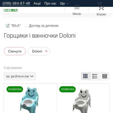
(098) 684-87-48
Акції
Про нас
Ще
UK
Меню
Кошик
"BILA"
Догляд за дитиною
Горщики і ванночки Doloni
Скинути
Doloni
Сортування
за рейтингом
НОВИНКА
НОВИНКА