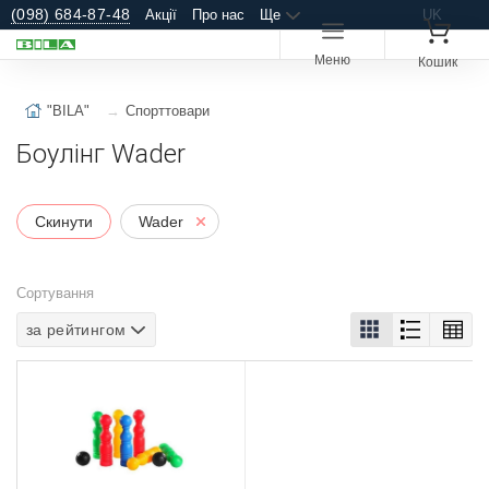
(098) 684-87-48
Акції
Про нас
Ще
UK
Меню
Кошик
"BILA"
Спорттовари
Боулінг Wader
Скинути
Wader
Сортування
за рейтингом