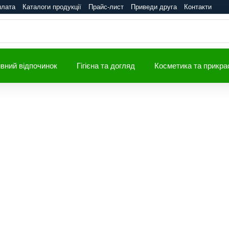
плата
Каталоги продукції
Прайс-лист
Приведи друга
Контакти
вний відпочинок
Гігієна та догляд
Косметика та прикра