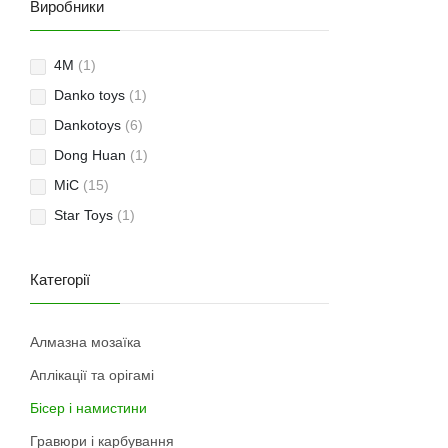
Виробники
4M
(1)
Danko toys
(1)
Dankotoys
(6)
Dong Huan
(1)
MiC
(15)
Star Toys
(1)
Категорії
Алмазна мозаїка
Аплікації та орігамі
Бісер і намистини
Гравюри і карбування