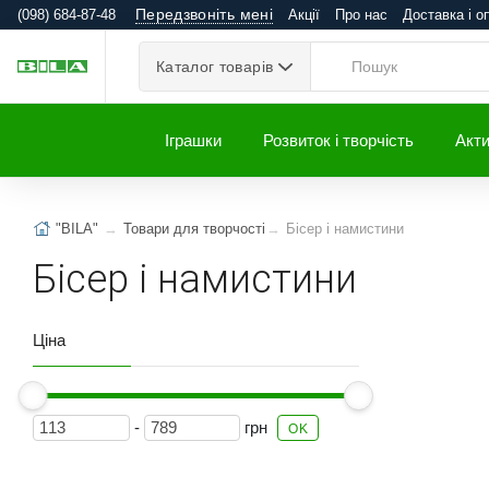
Передзвоніть мені
(098) 684-87-48
Акції
Про нас
Доставка і о
Каталог товарів
Іграшки
Розвиток і творчість
Акти
"BILA"
Товари для творчості
Бісер і намистини
Бісер і намистини
Ціна
-
грн
OK