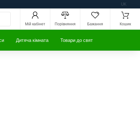
UK
Мій кабінет
Порівняння
Бажання
Кошик
си
Дитяча кімната
Товари до свят